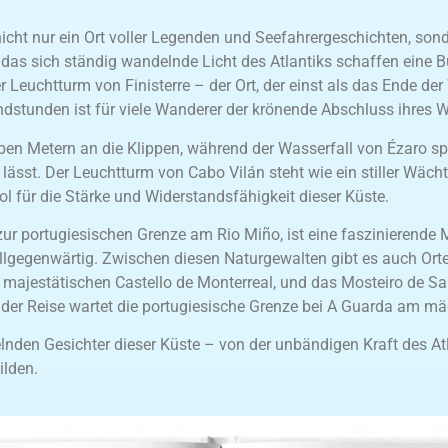
t nicht nur ein Ort voller Legenden und Seefahrergeschichten, so
 das sich ständig wandelnde Licht des Atlantiks schaffen eine B
r Leuchtturm von Finisterre – der Ort, der einst als das Ende der
ndstunden ist für viele Wanderer der krönende Abschluss ihres 
n Metern an die Klippen, während der Wasserfall von Ézaro spek
 lässt. Der Leuchtturm von Cabo Vilán steht wie ein stiller Wäc
ol für die Stärke und Widerstandsfähigkeit dieser Küste.
zur portugiesischen Grenze am Rio Miño, ist eine faszinierende 
r allgegenwärtig. Zwischen diesen Naturgewalten gibt es auch Or
ajestätischen Castello de Monterreal, und das Mosteiro de Sant
der Reise wartet die portugiesische Grenze bei A Guarda am mä
nden Gesichter dieser Küste – von der unbändigen Kraft des Atl
ilden.